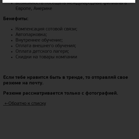
возможность посещать международные филиалы в
Европе, Америке
Бенефиты:
Компенсация сотовой связи;
Автопарковка;
Внутреннее обучение;
Оплата внешнего обучения;
Оплата детского лагеря;
Скидки на товары компании
Если тебе нравится быть в тренде, то отправляй свое
резюме на почту.
Резюме рассматривается только с фотографией.
←
Обратно к списку