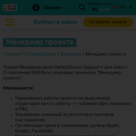
Выбрать язык
GE
Тбилиси
RU
GE
EN
Выберите район
Оставить заявку
Менеджер проекта
Главная
/
О КиберШколе
/
Вакансии
/
Менеджер проекта
Первая Международная КиберШкола будущего для нового
IT-поколения KIBERone открывает вакансию "Менеджер
проекта".
Обязанности:
Курирование работы проекта на выделенной
территории (место работы — головной офис компании
в РФ);
Управление командой ассистентов и тьюторов
(наставников);
Организация туров в Силиконовую долину (Apple,
Google, Facebook);