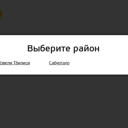
Выберите район
Дзвели Тбилиси
Сабуртало