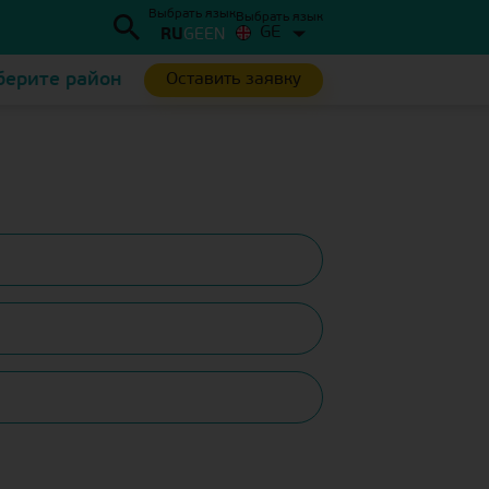
Выбрать язык
Выбрать язык
GE
RU
GE
EN
ерите район
Оставить заявку