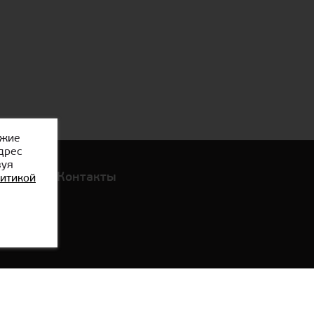
ожие
дрес
зуя
Оплата
Контакты
итикой
График работы
Локации в Тбилиси